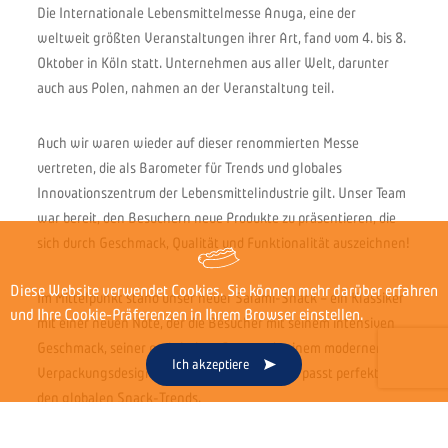
Die Internationale Lebensmittelmesse Anuga, eine der
weltweit größten Veranstaltungen ihrer Art, fand vom 4. bis 8.
Oktober in Köln statt. Unternehmen aus aller Welt, darunter
auch aus Polen, nahmen an der Veranstaltung teil.
Auch wir waren wieder auf dieser renommierten Messe
vertreten, die als Barometer für Trends und globales
Innovationszentrum der Lebensmittelindustrie gilt. Unser Team
war bereit, den Besuchern neue Produkte zu präsentieren, die
sich durch Geschmack, Qualität und Funktionalität auszeichnen!
Diese Website verwendet Cookies. Sie können mehr darüber erfahren
Im Mittelpunkt stand unser neuer Salami-Snack – ein Klassiker
und Ihre Cookie-Präferenzen in Ihrem Browser einstellen.
mit einer neuen Note, der die Besucher mit seinem intensiven
Geschmack, seiner praktischen Form und seinem modernen
Ich akzeptiere
Verpackungsdesign überzeugte. Das Produkt passt perfekt zu
den globalen Snack-Trends.