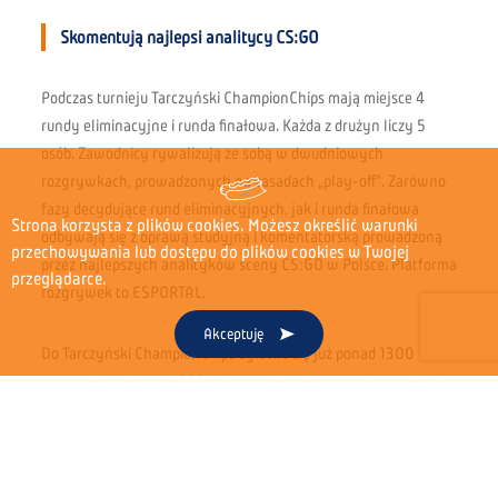
Skomentują najlepsi analitycy CS:GO
Podczas turnieju Tarczyński ChampionChips mają miejsce 4
rundy eliminacyjne i runda finałowa. Każda z drużyn liczy 5
osób. Zawodnicy rywalizują ze sobą w dwudniowych
rozgrywkach, prowadzonych na zasadach „play-off”. Zarówno
fazy decydujące rund eliminacyjnych, jak i runda finałowa
Strona korzysta z plików cookies. Możesz określić warunki
odbywają się z oprawą studyjną i komentatorską prowadzoną
przechowywania lub dostępu do plików cookies w Twojej
przez najlepszych analityków sceny CS:GO w Polsce. Platforma
przeglądarce.
rozgrywek to ESPORTAL.
Akceptuję
Do Tarczyński ChampionChips zgłosiło się już ponad 1300
graczy. Łącznie to aż 223 zgłoszone drużyny, a zgłoszenia cały
czas trwają. O tym, jak rośnie popularność e-sportu niech
świadczy fakt, że jedna transmisja gromadzi średnio 6,5 tysiąca
widzów.