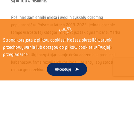
są w 100% roślinne.
Roślinne zamienniki mięsa i wędlin zyskały ogromną
popularność w Polsce w latach 2019-2022, jednak obecnie
tempo wzrostu tej kategorii nie jest już tak dynamiczne. Marka
Strona korzysta z plików cookies. Możesz określić warunki
Tarczyński, jako lider w kategorii roślinnych zamienników
przechowywania lub dostępu do plików cookies w Twojej
wędlin, chce ponownie wyznaczyć kierunek rozwoju tego
przeglądarce.
segmentu. Wykorzystując swoje doświadczenie w produkcji
kabanosów, firma rozwija ich roślinne warianty, aby sprostać
Akceptuję
rosnącym oczekiwaniom konsumentów.
Aby ponownie ożywić zainteresowanie kategorią i zachęcić
konsumentów do zakupu kabanosów roślinnych, marka
Tarczyński wprowadza na rynek nową odsłonę linii Rośl-INNE z
całkowicie zmienioną recepturą. Produkty te wyróżniają się
intensywniejszym smakiem, a atrakcyjny design ich opakowań
z jasnym komunikatem „NOWY LEPSZY SMAK” ma przyciągnąć
uwagę klientów. Smak, obok marki i ceny, jest jednym z