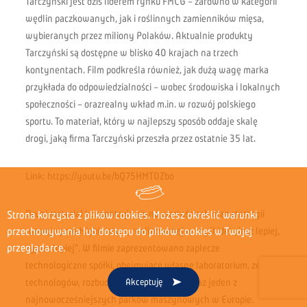
Tarczyński jest dziś liderem rynku FMCG – zarówno w kategorii
wędlin paczkowanych, jak i roślinnych zamienników mięsa,
wybieranych przez miliony Polaków. Aktualnie produkty
Tarczyński są dostępne w blisko 40 krajach na trzech
kontynentach. Film podkreśla również, jak dużą wagę marka
przykłada do odpowiedzialności – wobec środowiska i lokalnych
społeczności – orazrealny wkład m.in. w rozwój polskiego
sportu. To materiał, który w najlepszy sposób oddaje skalę
drogi, jaką firma Tarczyński przeszła przez ostatnie 35 lat.
Link:
https://youtu.be/bQ75HMT0Zbo
Drugi materiał koncentruje się na wartościach oraz strategii
Strona korzysta z plików cookies. Możesz określić warunki
przechowywania lub dostępu do plików cookies w Twojej
rozwoju przedsiębiorstwa, realizowanej w myśl idei „Jesz lepiej,
przeglądarce.
żyjesz lepiej”. W filmie zaprezentowano zaplecze
technologiczne spółki, obejmujące własne laboratorium, zespół
Akceptuję
technologów, rozbudowany dział jakości oraz jeden z
najnowocześniejszych parków maszynowych w Europie.