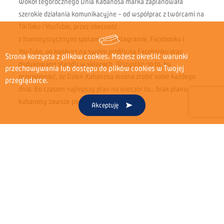
Wokół tegorocznego Dnia Kabanosa marka zaplanowała
szerokie działania komunikacyjne – od współprac z twórcami na
TikToku i YouTubie, przez obecność
z humorystycznymi spotami na Instagramie, Facebooku i
YouTube, po konkurs na swoim profilu na Facebooku oraz
Strona korzysta z plików cookies. Możesz określić warunki
dedykowane standy w sklepach. Wszystko po to, by
przechowywania lub dostępu do plików cookies w Twojej
przypomnieć, że Dzień Kabanosa można zrobić sobie każdego
przeglądarce.
dnia. Bo czasem najlepszy plan na wieczór to… brak planu. I
kabanosy zawsze pod ręką.
Akceptuję
„
Są takie momenty, kiedy nie mamy ochoty planować posiłku,
tylko po prostu chcemy mieć spokój. Od 35 lat jesteśmy wtedy
obok, z produktami, które nie wymagają przygotowań.
Kabanosy to mały rytuał na złapanie oddechu – chwila luzu,
którą można zrobić sobie zawsze, gdy dzień zaczyna rządzić się
własnymi zasadami
” –
powiedział Radosław Chmurak,
Wiceprezes Zarządu firmy Tarczyński S.A.