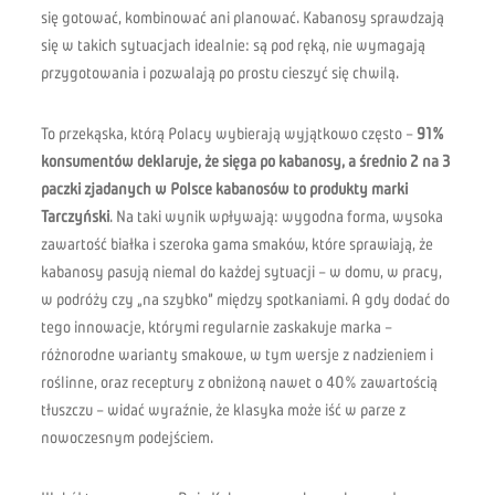
się gotować, kombinować ani planować. Kabanosy sprawdzają
się w takich sytuacjach idealnie: są pod ręką, nie wymagają
przygotowania i pozwalają po prostu cieszyć się chwilą.
To przekąska, którą Polacy wybierają wyjątkowo często –
91%
konsumentów deklaruje, że sięga po kabanosy, a średnio 2 na 3
paczki zjadanych w Polsce kabanosów to produkty marki
Tarczyński
. Na taki wynik wpływają: wygodna forma, wysoka
zawartość białka i szeroka gama smaków, które sprawiają, że
kabanosy pasują niemal do każdej sytuacji – w domu, w pracy,
w podróży czy „na szybko” między spotkaniami. A gdy dodać do
tego innowacje, którymi regularnie zaskakuje marka –
różnorodne warianty smakowe, w tym wersje z nadzieniem i
roślinne, oraz receptury z obniżoną nawet o 40% zawartością
tłuszczu – widać wyraźnie, że klasyka może iść w parze z
nowoczesnym podejściem.