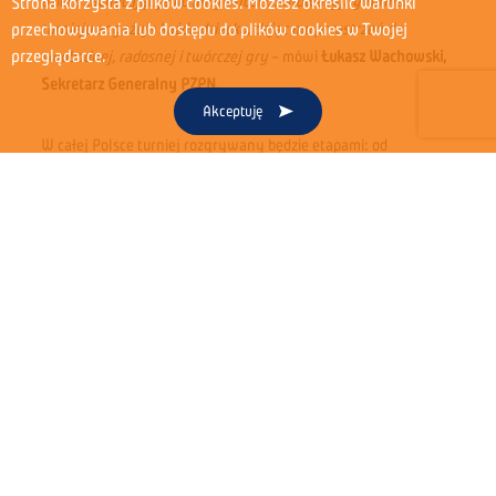
dzieci, zachęcając je do aktywności. Innowacyjny format
Strona korzysta z plików cookies. Możesz określić warunki
turnieju angażuje każde dziecko, dając mu przestrzeń do
przechowywania lub dostępu do plików cookies w Twojej
przeglądarce.
swobodnej, radosnej i twórczej gry
– mówi
Łukasz Wachowski,
Sekretarz Generalny PZPN
.
Akceptuję
W całej Polsce turniej rozgrywany będzie etapami: od
szkolnych i klubowych eliminacji (kwiecień-maj), przez turnieje
regionalne (czerwiec) i finały wojewódzkie (wrzesień), aż po
finał ogólnopolski w październiku lub listopadzie na Tarczyński
Arenie we Wrocławiu.
Tarczyński S.A. od lat wspiera kluby, wydarzenia sportowe,
promuje aktywność fizyczną oraz racjonalne nawyki
żywieniowe oparte na wartościowych produktach. Szczególną
opieką otacza sport dzieci i młodzieży. –
Na Tarczyński Copa
Kabanos dzieci mają po prostu cieszyć się piłką, rozwijać
technikę, kreatywność i odwagę do gry. To właśnie dla takich
emocji i autentycznej pasji ludzie zakochują się w futbolu.