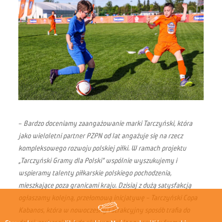
–
Bardzo doceniamy zaangażowanie marki Tarczyński, która
jako wieloletni partner PZPN od lat angażuje się na rzecz
kompleksowego rozwoju polskiej piłki. W ramach projektu
„Tarczyński Gramy dla Polski” wspólnie wyszukujemy i
wspieramy talenty piłkarskie polskiego pochodzenia,
mieszkające poza granicami kraju. Dzisiaj z dużą satysfakcją
ogłaszamy kolejną, przełomową inicjatywę – Tarczyński Copa
Kabanos, która w nowoczesny i atrakcyjny sposób trafia do