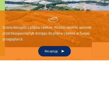
Strona korzysta z plików cookies. Możesz określić warunki
przechowywania lub dostępu do plików cookies w Twojej
przeglądarce.
Akceptuję
Jesz lepiej, żyjesz lepiej -
Odpowiedzialnie
Szanujemy środowisko naturalne i jego zasoby. Podejmujemy te
działania, wiedząc, jak znaczący wpływ na nasze życie ma
zrównoważony rozwój i odpowiedzialność za otoczenie, w którym
funkcjonujemy.