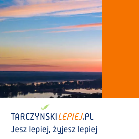
TARCZY
N
SKI
LEPIEJ
.PL
Jesz lepiej, żyjesz lepiej