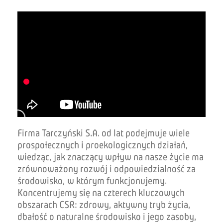
Firma Tarczyński S.A. od lat podejmuje wiele
prospołecznych i proekologicznych działań,
wiedząc, jak znaczący wpływ na nasze życie ma
zrównoważony rozwój i odpowiedzialność za
środowisko, w którym funkcjonujemy.
Koncentrujemy się na czterech kluczowych
obszarach CSR: zdrowy, aktywny tryb życia,
dbałość o naturalne środowisko i jego zasoby,