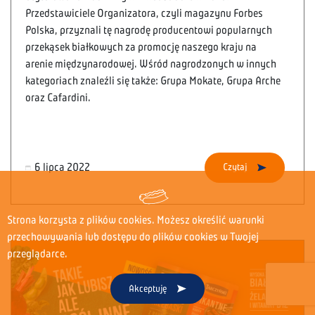
Przedstawiciele Organizatora, czyli magazynu Forbes
Polska, przyznali tę nagrodę producentowi popularnych
przekąsek białkowych za promocję naszego kraju na
arenie międzynarodowej. Wśród nagrodzonych w innych
kategoriach znaleźli się także: Grupa Mokate, Grupa Arche
oraz Cafardini.
6 lipca 2022
Czytaj
Strona korzysta z plików cookies. Możesz określić warunki
przechowywania lub dostępu do plików cookies w Twojej
przeglądarce.
Akceptuję